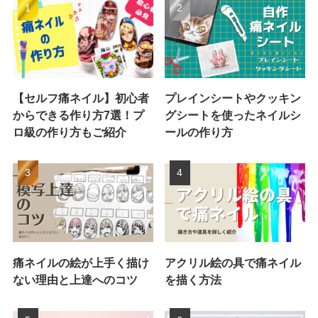
【セルフ痛ネイル】初心者
プレインシートやクッキン
からできる作り方7選！プ
グシートを使ったネイルシ
ロ級の作り方もご紹介
ールの作り方
痛ネイルの絵が上手く描け
アクリル絵の具で痛ネイル
ない理由と上達へのコツ
を描く方法