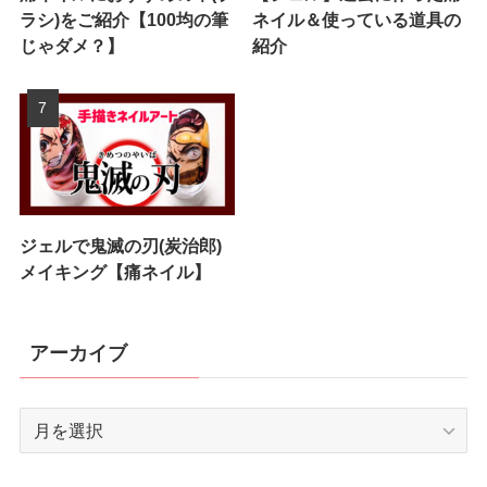
ラシ)をご紹介【100均の筆
ネイル＆使っている道具の
じゃダメ？】
紹介
ジェルで鬼滅の刃(炭治郎)
メイキング【痛ネイル】
アーカイブ
ア
ー
カ